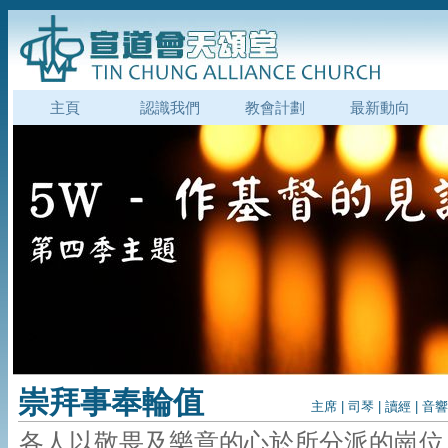
主頁
認識我們
教會計劃
最新動向
崇拜事奉輪值
主席
|
司琴
|
讀經
|
音響
各人以敬畏及樂意的心於所分派的崗位