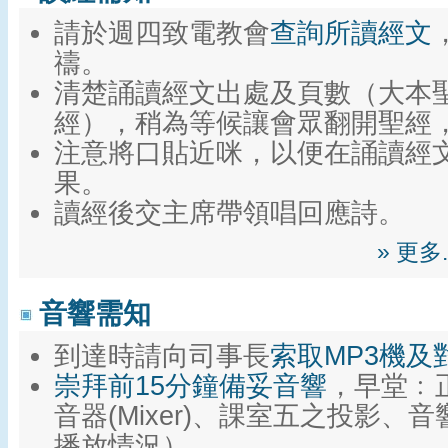
請於週四致電教會
查詢所讀經文
禱。
清楚誦讀經文出處及頁數（大本
經），稍為等候讓會眾翻開聖經
注意將口貼近咪，以便在誦讀經
果。
讀經後交主席帶領唱回應詩。
» 更
音響需知
到達時請向司事長
索取MP3機及
崇拜前15分鐘備妥音響
，早堂﹕
音器(Mixer)、課室五之投影、
播放情況）。