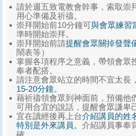
請於週五致電教會幹事，索取崇
用心準備及祈禱。
崇拜開始前10分鐘可
與會眾練習
準時開始崇拜。
崇拜開始前請
提醒會眾關掉發聲
鬧表等）
掌握各項程序之意義，帶領會眾
奉者配搭。
請注意會眾站立的時間不宜太長
15-20分鐘。
藉祈禱領會眾到神面前，預備他
可用合宜的說話，提醒會眾謙卑
宜在讀經後再上台
介紹講員的姓
特別是外來講員。
介紹講員事奉
確。