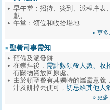
早午堂：招待、簽到、派程序表
獻。
午堂：領位和收拾場地
» 更
聖餐司事需知
預備及派發餅
在崇拜後，
需點數領餐人數、收
有關物資放回原處。
由於領聖餐有其獨特的屬靈意義
汁及餅掉丟便可，
切忌給其他人
» 更