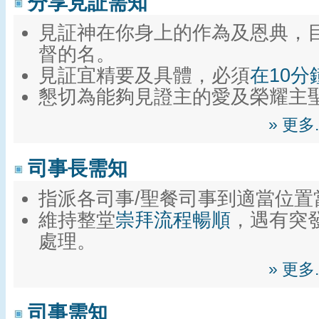
分享見証需知
見証神在你身上的作為及恩典，
督的名。
見証宜精要及具體，必須
在10
懇切為能夠見證主的愛及榮耀主
» 更
司事長需知
指派各司事/聖餐司事到適當位置
維持整堂
崇拜流程暢順
，遇有突
處理。
» 更
司事需知