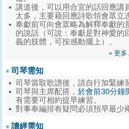
講道後，可以用合宜的話回應講
太多，主要藉回應詩歌領會眾立
奉獻前可向會眾略為解釋奉獻的
的說話（可說：奉獻是對神愛的
義的肢體，可按感動擺上）。
» 更
司琴需知
司琴當取歌譜後，請自行加緊練
司琴與主席配搭，
於會前30分鐘
有需要可相約提早練習。
對事奉編排有疑問必須預早最少
讀經需知