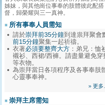
姊妹，與其他崗位事奉的肢體彼此配搭
督，歸榮耀與三一真神。
所有事奉人員需知
請於
崇拜前35分鐘
到達祟拜聚會
前15分鐘
聚集一起祈禱。
衣著
必須要整齊大方
：弟兄：恤
襯衫、西裙/西褲。請盡量避免穿
等衣物。
為崇拜當日各項程序及各事奉肢
心靈事奉神。
» 更
崇拜主席需知